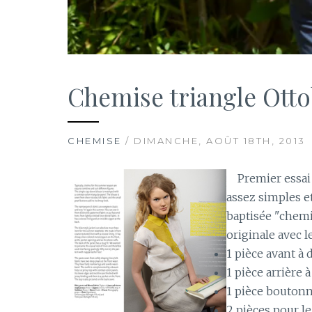
Chemise triangle Ott
CHEMISE
/ DIMANCHE, AOÛT 18TH, 2013
Premier essai
assez simples e
baptisée "chemi
originale avec l
1 pièce avant à 
1 pièce arrière 
1 pièce boutonn
2 pièces pour le