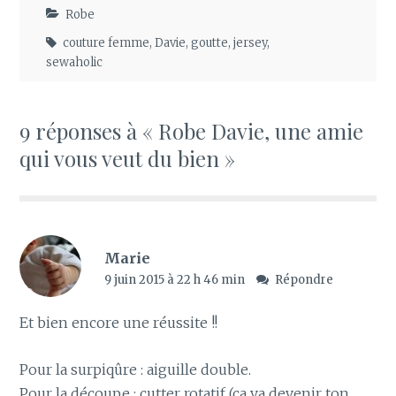
Robe
couture femme
,
Davie
,
goutte
,
jersey
,
sewaholic
9 réponses à « Robe Davie, une amie
qui vous veut du bien »
Marie
9 juin 2015 à 22 h 46 min
Répondre
Et bien encore une réussite !!
Pour la surpiqûre : aiguille double.
Pour la découpe : cutter rotatif (ca va devenir ton