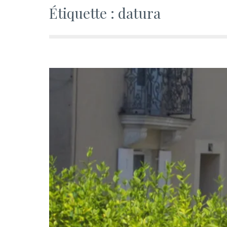
Étiquette :
datura