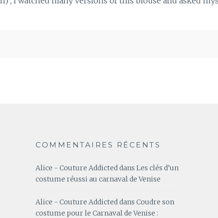
 , I watched many versions of this blouse and asked mysel
COMMENTAIRES RÉCENTS
Alice - Couture Addicted
dans
Les clés d’un
costume réussi au carnaval de Venise
Alice - Couture Addicted
dans
Coudre son
costume pour le Carnaval de Venise :