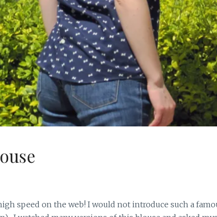
louse
h speed on the web! I would not introduce such a famou