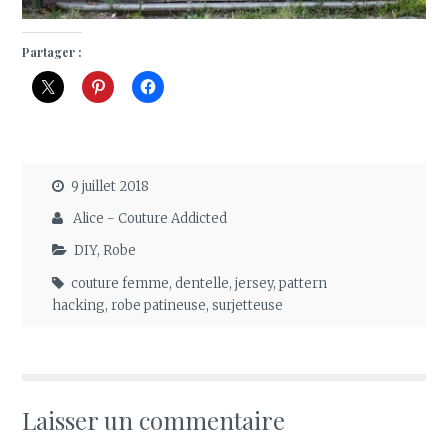
Partager :
9 juillet 2018
Alice - Couture Addicted
DIY
,
Robe
couture femme
,
dentelle
,
jersey
,
pattern
hacking
,
robe patineuse
,
surjetteuse
Laisser un commentaire