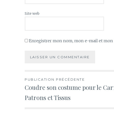
Site web
Enregistrer mon nom, mon e-mail et mon s
Navigation
PUBLICATION PRÉCÉDENTE
Coudre son costume pour le Carn
de
Patrons et Tissus
l’article