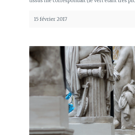
tissus me correspondait (le vert étant très pr
15 février 2017